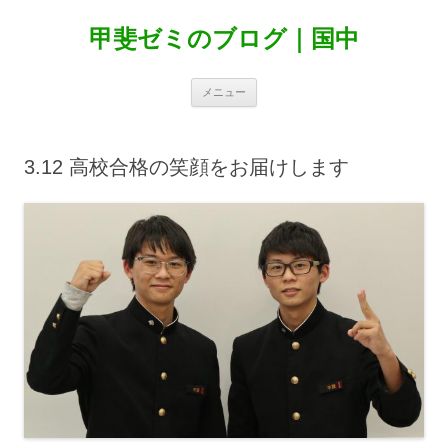
甲斐ゼミのブログ｜国中
コ
メニュー
ン
テ
ン
ツ
へ
3.12 高校合格の笑顔をお届けします
ス
キ
ッ
プ