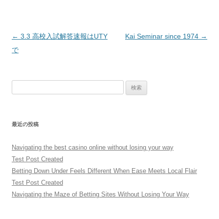
投
←
3.3 高校入試解答速報はUTY
Kai Seminar since 1974
→
稿
で
ナ
ビ
検
ゲ
索:
ー
シ
最近の投稿
ョ
ン
Navigating the best casino online without losing your way
Test Post Created
Betting Down Under Feels Different When Ease Meets Local Flair
Test Post Created
Navigating the Maze of Betting Sites Without Losing Your Way