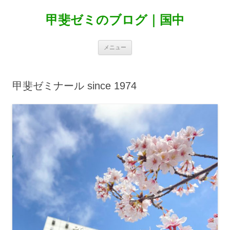
甲斐ゼミのブログ｜国中
コ
メニュー
ン
テ
ン
ツ
へ
甲斐ゼミナール since 1974
ス
キ
ッ
プ