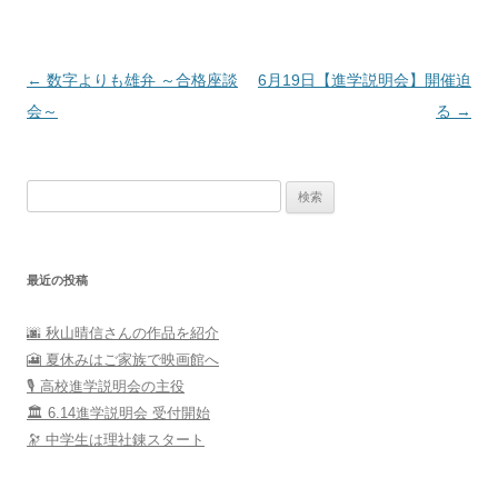
投
←
数字よりも雄弁 ～合格座談
6月19日【進学説明会】開催迫
稿
会～
る
→
ナ
ビ
検
ゲ
索:
ー
シ
最近の投稿
ョ
ン
🌆 秋山晴信さんの作品を紹介
🎦 夏休みはご家族で映画館へ
🎙️ 高校進学説明会の主役
🏛️ 6.14進学説明会 受付開始
🔭 中学生は理社錬スタート