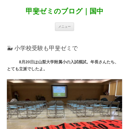
甲斐ゼミのブログ｜国中
コ
メニュー
ン
テ
ン
ツ
へ
🐳 小学校受験も甲斐ゼミで
ス
キ
ッ
プ
8月20日は山梨大学附属小の入試模試。年長さんたち、
とても立派でしたよ。