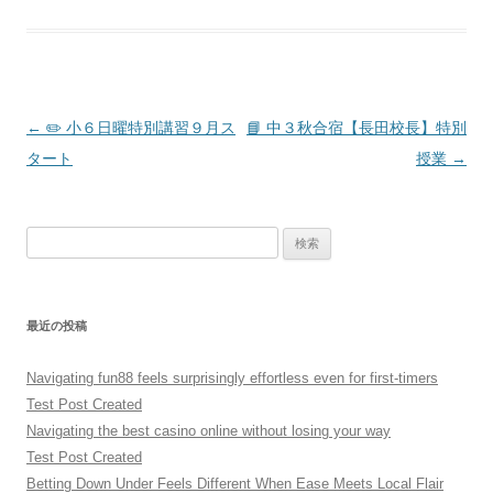
投
←
✏️ 小６日曜特別講習９月ス
📘 中３秋合宿【長田校長】特別
稿
タート
授業
→
ナ
ビ
検
ゲ
索:
ー
シ
最近の投稿
ョ
ン
Navigating fun88 feels surprisingly effortless even for first-timers
Test Post Created
Navigating the best casino online without losing your way
Test Post Created
Betting Down Under Feels Different When Ease Meets Local Flair