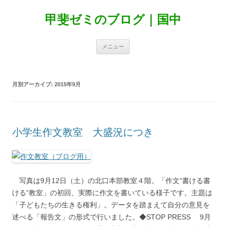
甲斐ゼミのブログ｜国中
コ
メニュー
ン
テ
ン
ツ
へ
月別アーカイブ:
2015年9月
ス
キ
ッ
プ
小学生作文教室 大盛況につき
◆
写真は9月12日（土）の北口本部教室４階。「作文“書ける書
ける”教室」の初回、実際に作文を書いている様子です。主題は
「子どもたちの生きる権利」。データを踏まえて自分の意見を
述べる「報告文」の形式で行いました。◆STOP PRESS 9月