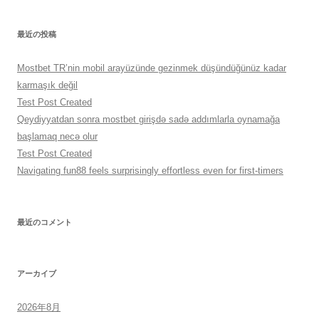
最近の投稿
Mostbet TR’nin mobil arayüzünde gezinmek düşündüğünüz kadar
karmaşık değil
Test Post Created
Qeydiyyatdan sonra mostbet girişdə sadə addımlarla oynamağa
başlamaq necə olur
Test Post Created
Navigating fun88 feels surprisingly effortless even for first-timers
最近のコメント
アーカイブ
2026年8月