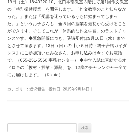
19日（土）18:40?20:10、北口本部教室３階にて第1回作文教室
の「特別振替授業」を開催します。「作文教室のこと知らなか
った。」または「受講を迷っているうちに始まってしまっ
た。」というお子さんも、全５回の授業を最初から受けること
ができます。そしてこれが「体系的な作文学習」のラストチャ
ンスです。◆緊急開催につき、受講受付は9月16日（水）まで
とさせて頂きます。13日（日）の【小６日特・親子合格ガイダ
ンス】にご参加頂いたみなさん、お申し込みは今すぐお電話
で。（055-251‐5560 事務センター） ◆中学入試に直結するオ
ドロキの「教材・授業・添削」を、12歳のチャレンジャー全て
にお届けします。 （Kikuta）
カテゴリー:
近況報告
| 投稿日:
2015年9月14日
|
検
索: