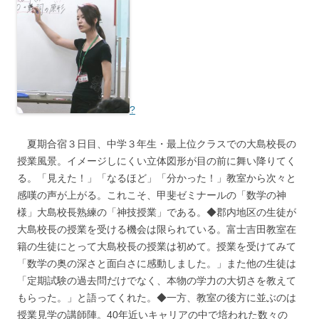
?
◆
夏期合宿３日目、中学３年生・最上位クラスでの大島校長の
授業風景。イメージしにくい立体図形が目の前に舞い降りてく
る。「見えた！」「なるほど」「分かった！」教室から次々と
感嘆の声が上がる。これこそ、甲斐ゼミナールの「数学の神
様」大島校長熟練の「神技授業」である。◆郡内地区の生徒が
大島校長の授業を受ける機会は限られている。富士吉田教室在
籍の生徒にとって大島校長の授業は初めて。授業を受けてみて
「数学の奥の深さと面白さに感動しました。」また他の生徒は
「定期試験の過去問だけでなく、本物の学力の大切さを教えて
もらった。」と語ってくれた。◆一方、教室の後方に並ぶのは
授業見学の講師陣。40年近いキャリアの中で培われた数々の