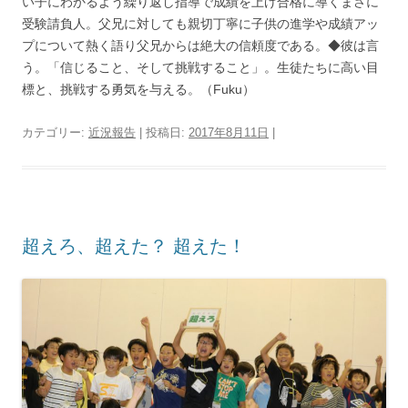
い子にわかるよう繰り返し指導で成績を上げ合格に導くまさに
受験請負人。父兄に対しても親切丁寧に子供の進学や成績アッ
プについて熱く語り父兄からは絶大の信頼度である。◆彼は言
う。「信じること、そして挑戦すること」。生徒たちに高い目
標と、挑戦する勇気を与える。（Fuku）
カテゴリー:
近況報告
| 投稿日:
2017年8月11日
|
超えろ、超えた？ 超えた！