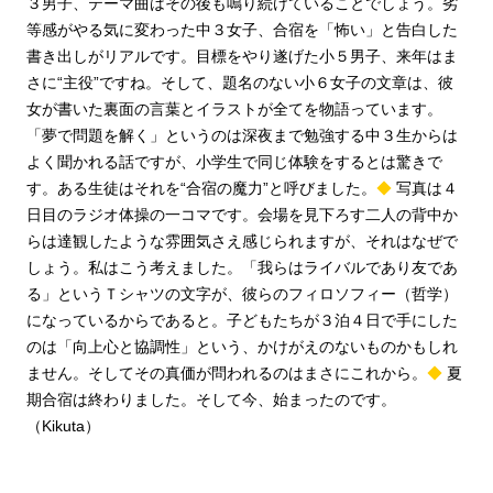
３男子、テーマ曲はその後も鳴り続けていることでしょう。劣
等感がやる気に変わった中３女子、合宿を「怖い」と告白した
書き出しがリアルです。目標をやり遂げた小５男子、来年はま
さに“主役”ですね。そして、題名のない小６女子の文章は、彼
女が書いた裏面の言葉とイラストが全てを物語っています。
「夢で問題を解く」というのは深夜まで勉強する中３生からは
よく聞かれる話ですが、小学生で同じ体験をするとは驚きで
す。ある生徒はそれを“合宿の魔力”と呼びました。
◆
写真は４
日目のラジオ体操の一コマです。会場を見下ろす二人の背中か
らは達観したような雰囲気さえ感じられますが、それはなぜで
しょう。私はこう考えました。「我らはライバルであり友であ
る
」というＴシャツの文字が、彼らのフィロソフィー（哲学）
になっているからであると。子どもたちが３泊４日で手にした
のは「向上心と協調性」という、かけがえのないものかもしれ
ません。そしてその真価が問われるのはまさにこれから。
◆
夏
期合宿は終わりました。そして今、始まったのです。
（Kikuta）