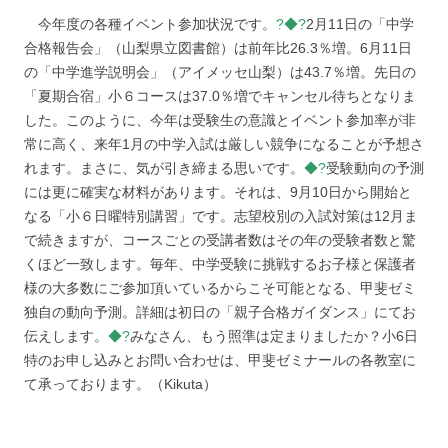
◆
今年度の各種イベント参加状況です。
?◆?
2月11日の「中学
合格報告会」（山梨県立図書館）は前年比26.3％増。6月11日
の「中学進学説明会」（アイメッセ山梨）は43.7％増。先日の
「夏期合宿」小６コースは37.0％増でキャンセル待ちとなりま
した。このように、今年は受験生の意識とイベント参加率が非
常に高く、来年1月の中学入試は厳しい競争になることが予想さ
れます。まさに、気が引き締まる思いです。
◆?
受験動向の予測
には更に確実な材料があります。それは、9月10日から開始と
なる「小６日曜特別講習」です。志望校別の入試対策は12月ま
で続きますが、コースごとの受講者数はその年の受験者数と驚
くほど一致します。毎年、中学受験に挑戦するお子様と保護者
様の大多数にご参加頂いているからこそ可能となる、甲斐ゼミ
独自の動向予測。詳細は初日の「親子合格ガイダンス」にてお
伝えします。
◆?
みなさん、もう照準は定まりましたか？小6日
特のお申し込みとお問い合わせは、甲斐ゼミナールの各教室に
て承っております。（Kikuta）