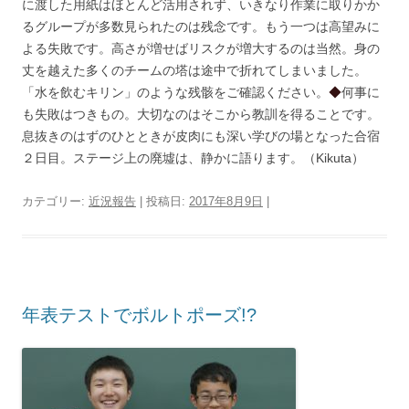
に渡した用紙はほとんど活用されず、いきなり作業に取りかか
るグループが多数見られたのは残念です。もう一つは高望みに
よる失敗です。高さが増せばリスクが増大するのは当然。身の
丈を越えた多くのチームの塔は途中で折れてしまいました。
「水を飲むキリン」のような残骸をご確認ください。
◆
何事に
も失敗はつきもの。大切なのはそこから教訓を得ることです。
息抜きのはずのひとときが皮肉にも深い学びの場となった合宿
２日目。ステージ上の廃墟は、静かに語ります。（Kikuta）
カテゴリー:
近況報告
| 投稿日:
2017年8月9日
|
年表テストでボルトポーズ!?