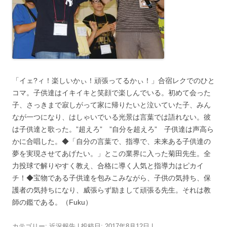
「イェ?ィ！楽しいかぃ！頑張ってるかぃ！」合宿レクでのひと
コマ。子供達はイキイキと笑顔で楽しんでいる。初めて会った
子、さっきまで寂しがって家に帰りたいと泣いていた子、みん
なが一つになり、はしゃいでいる光景は言葉では語れない。彼
は子供達と歌った。”超えろ” ”自分を超えろ” 子供達は声高ら
かに合唱した。◆「自分の言葉で、指導で、未来ある子供達の
夢を実現させてあげたい。」とこの業界に入った菊田先生。全
力投球で解りやすく教え、合格に導く人気と指導力はピカイ
チ！◆宝物である子供達を包みこみながら、子供の気持ち、保
護者の気持ちになり、威張らず励まして頑張る先生。それは教
師の鑑である。（Fuku）
カテゴリー:
近況報告
| 投稿日:
2017年8月12日
|