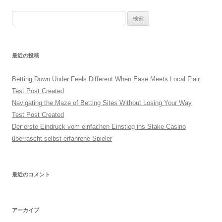
稿
検
ナ
索:
ビ
ゲ
最近の投稿
ー
シ
Betting Down Under Feels Different When Ease Meets Local Flair
ョ
Test Post Created
ン
Navigating the Maze of Betting Sites Without Losing Your Way
Test Post Created
Der erste Eindruck vom einfachen Einstieg ins Stake Casino
überrascht selbst erfahrene Spieler
最近のコメント
アーカイブ