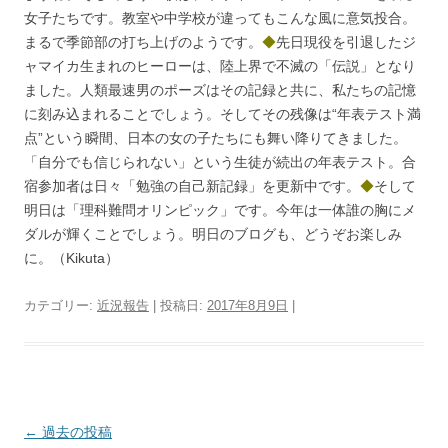
女子たちです。教室や中学校が違ってもこんな風に意気投合。
まるで季節部の打ち上げのようです。
◆
先日現役を引退したジ
ャマイカ生まれのヒーローは、陸上界で不滅の「伝説」となり
ました。人類最速男のポーズはその記録と共に、私たちの記憶
に刻み込まれることでしょう。そしてその残像は“年表テスト満
点”という瞬間、日本の女の子たちにも舞い降りてきました。
「自分でも信じられない」という生徒が続出の年表テスト。合
宿参加者は日々「勉強の自己新記録」を更新中です。
◆
そして
明日は「理科難問オリンピック」です。今年は一体誰の胸にメ
ダルが輝くことでしょう。明日のブログも、どうぞお楽しみ
に。（Kikuta）
カテゴリー:
近況報告
| 投稿日:
2017年8月9日
|
投
←
過去の投稿