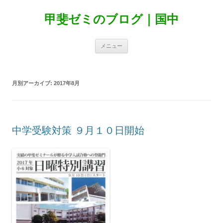
甲斐ゼミのブログ｜国中
コ
メニュー
ン
テ
ン
ツ
へ
月別アーカイブ:
2017年8月
ス
キ
ッ
プ
中学受験対策 ９月１０日開始