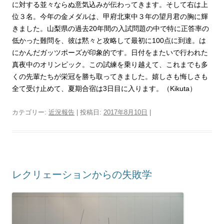
に対する並々ならぬ意気込みが伝わってきます。そして右は上
位３名。今年の金メダルは、甲府北東中３年の望月君の胸に輝
きました。山梨県の過去20年間の入試問題の中で特に正答率の
低かった難問を、彼は黙々と攻略して最初に100点に到達。は
にかんだガッツポーズが印象的です。日付をまたいで行われた
真夜中のオリンピック。この試練を乗り越えて、これまでも多
くの先輩たちが栄冠を勝ち取ってきました。嬉しさも悔しさも
全て受け止めて、夏期合宿は3日目に入ります。（Kikuta）
カテゴリー:
近況報告
| 投稿日:
2017年8月10日
|
レクリェーションからの失敗学