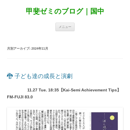
甲斐ゼミのブログ｜国中
コ
メニュー
ン
テ
ン
ツ
へ
月別アーカイブ:
2024年11月
ス
キ
ッ
プ
🐉 子ども達の成長と演劇
11.27 Tue. 18:35【Kai-Semi Achievement Tips】
FM-FUJI 83.0