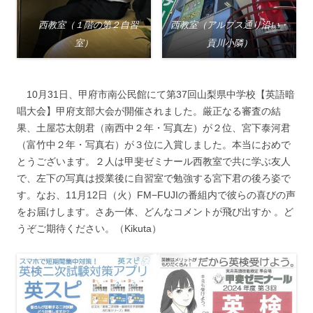
西教室（１階の第２自習
西教室（アルプス通り沿い・
室）
貢川小隣）
10月31日、甲府市南公民館にて第37回山梨県中学校【英語暗
唱大会】甲府支部大会が開催されました。厳正なる審査の結
果、土屋芯太朗君（南西中２年・写真左）が２位、宮下泰河君
（富竹中２年・写真右）が３位に入賞しました。本当におめで
とうございます。２人は甲斐ゼミナール西教室で共に学ぶ友人
で、左下の写真は授業後に自習室で勉強する宮下君の後ろ姿で
す。なお、11月12日（火）FM−FUJIの番組内で彼らの喜びの声
をお届けします。さあ一体、どんなコメントが飛び出すか 。ど
うぞご期待ください。（Kikuta）