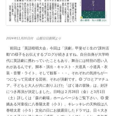
2024年11月20日付 山梨日日新聞より
前回は「英語暗唱大会」今回は「演劇」甲斐ゼミ生の“課外活
動“の様子をお伝えするブログが続きますね。自分自身が大学時
代に英語劇に携わっていたこともあり、舞台には特別の思い入
れがあるんです。脚本・演出・キャスト・大道具・小道具・衣
装・音響・ライト、そして観客・・・。それぞれの気持ちが一
つになって完成する芸術、それが演劇です。🟡 プロとアマチュ
ア、子どもと大人が共に創り上げた「ぼく達の冒険」は、好評
につき再演が決定しました。日時は２月28日（金）と3月1日
（土）詳しくは「森の劇場」ホームページをご覧下さい。🟡 愛
嬌ある河童役に八巻陽太君（小３）、キレッキレの天狗役は八
巻晴太君（小５）文化の日にお披露目したドラマは、日々大き