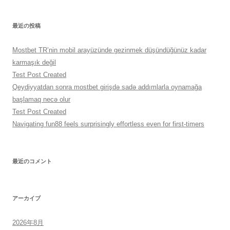
最近の投稿
Mostbet TR’nin mobil arayüzünde gezinmek düşündüğünüz kadar
karmaşık değil
Test Post Created
Qeydiyyatdan sonra mostbet girişdə sadə addımlarla oynamağa
başlamaq necə olur
Test Post Created
Navigating fun88 feels surprisingly effortless even for first-timers
最近のコメント
アーカイブ
2026年8月