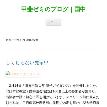
甲斐ゼミのブログ｜国中
コ
メニュー
ン
テ
ン
ツ
へ
月別アーカイブ:
2016年2月
ス
キ
ッ
プ
しくじらない先輩!?
◆
2月14日「附属中新１年 親子ガイダンス」を開催しました。
北口本部教室２階特設会場には100名以上の参加者が集まり、
出演者の話に熱心に耳を傾けています。スクリーン前に並んだ
顔ぶれは、甲府南高校理数科に前期で内定を得た山梨大学附属