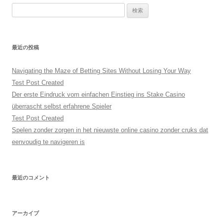
検
索:
最近の投稿
Navigating the Maze of Betting Sites Without Losing Your Way
Test Post Created
Der erste Eindruck vom einfachen Einstieg ins Stake Casino
überrascht selbst erfahrene Spieler
Test Post Created
Spelen zonder zorgen in het nieuwste online casino zonder cruks dat
eenvoudig te navigeren is
最近のコメント
アーカイブ