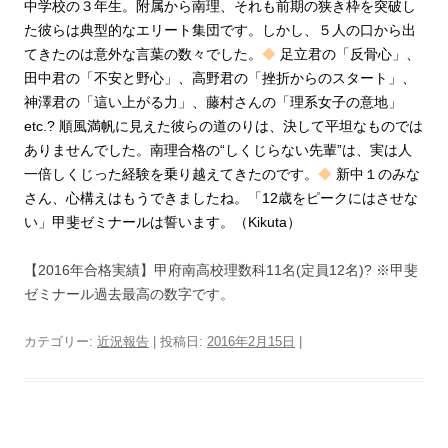
中学校の３年生。附属から南理、それも前期の狭き枠を突破し
た彼らは典型的なエリート集団です。しかし、５人の口から出
てきたのは意外な言葉の数々でした。
◆
足立君の「反骨心」、
田中君の「不安と野心」、高野君の「挫折からのスタート」、
神澤君の「這い上がる力」、藤村さんの「理系女子の意地」
etc.? 順風満帆に見えた彼らの道のりは、決して平坦なものでは
ありませんでした。南理合格の“しくじらない先輩”は、実は人
一倍しくじった経験を乗り越えてきたのです。
◆
新中１のみな
さん、心構えはもうできましたね。「12歳をピークにはさせな
い」甲斐ゼミナールは誓います。（Kikuta）
【2016年合格実績】甲府南高校理数科11名(定員12名)? ※甲斐
ゼミナール過去最高の数字です。
カテゴリー:
近況報告
| 投稿日:
2016年2月15日
|