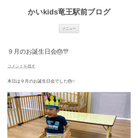
かいkids竜王駅前ブログ
コ
メニュー
ン
テ
ン
ツ
へ
９月のお誕生日会🎂🎊
ス
キ
ッ
プ
コメントを残す
本日は９月のお誕生日会でした🎂✨