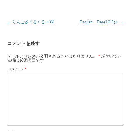
投
←
りんご🍎くるくるー➿
English Day(10/3)✨
→
稿
ナ
コメントを残す
ビ
ゲ
メールアドレスが公開されることはありません。
*
が付いてい
る欄は必須項目です
ー
コメント
*
シ
ョ
ン