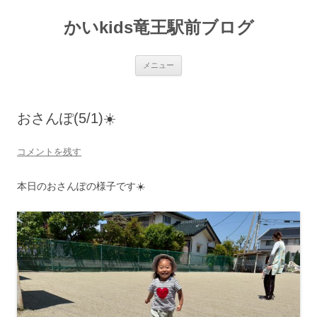
かいkids竜王駅前ブログ
コ
メニュー
ン
テ
ン
ツ
へ
おさんぽ(5/1)☀️
ス
キ
ッ
プ
コメントを残す
本日のおさんぽの様子です☀️