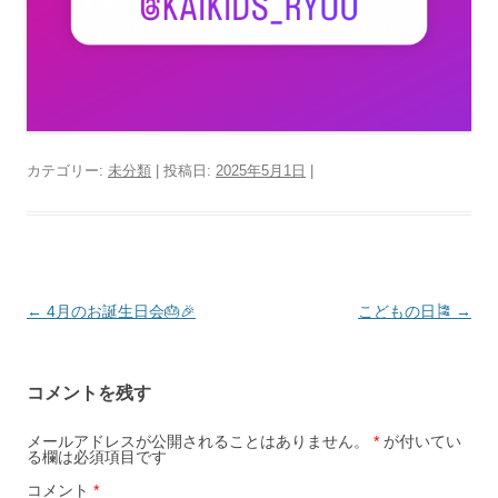
カテゴリー:
未分類
| 投稿日:
2025年5月1日
|
投
←
4月のお誕生日会🎂🎉
こどもの日🎏
→
稿
ナ
コメントを残す
ビ
ゲ
メールアドレスが公開されることはありません。
*
が付いてい
る欄は必須項目です
ー
コメント
*
シ