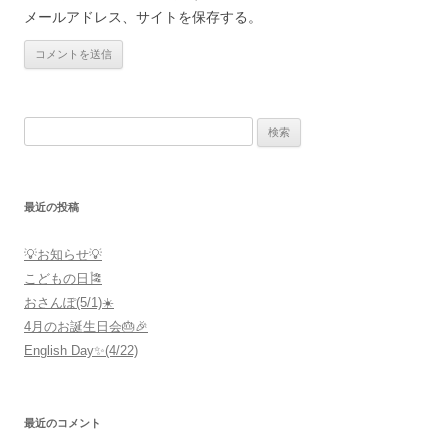
メールアドレス、サイトを保存する。
検
索:
最近の投稿
💡お知らせ💡
こどもの日🎏
おさんぽ(5/1)☀️
4月のお誕生日会🎂🎉
English Day✨(4/22)
最近のコメント