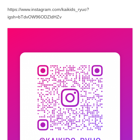
https://www.instagram.com/kaikids_ryuo?
igsh=bTdvOW96ODZldHZv