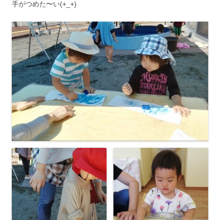
手がつめた〜い(+_+)