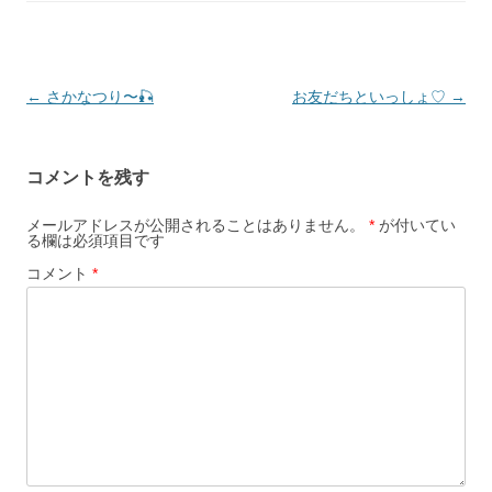
投
←
さかなつり〜🎣
お友だちといっしょ♡
→
稿
ナ
コメントを残す
ビ
ゲ
メールアドレスが公開されることはありません。
*
が付いてい
る欄は必須項目です
ー
コメント
*
シ
ョ
ン