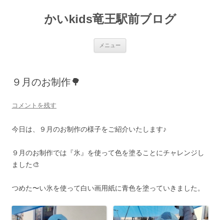
かいkids竜王駅前ブログ
コ
メニュー
ン
テ
ン
ツ
へ
９月のお制作🌳
ス
キ
ッ
プ
コメントを残す
今日は、９月のお制作の様子をご紹介いたします♪
９月のお制作では『氷』を使って色を塗ることにチャレンジし
ました🎨
つめた〜い氷を使って白い画用紙に青色を塗っていきました。